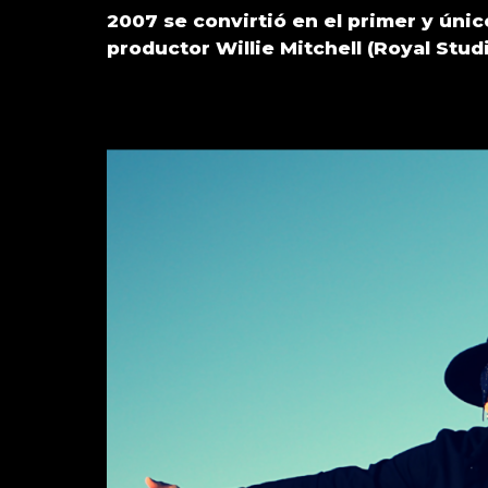
2007 se convirtió en el primer y únic
productor Willie Mitchell (Royal Stu